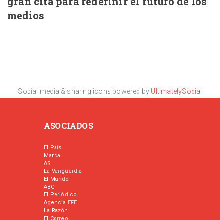
gran cita para redefinir el futuro de los
medios
Social media & sharing icons powered by
UltimatelySocial
ASOCIADOS
El País
Marca
AS
La Vanguardia
El Mundo
ABC
El Periódico
Agencia EFE
La Razón
El Correo