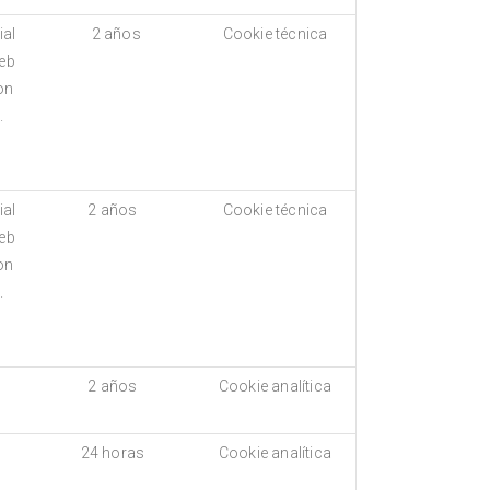
ial
2 años
Cookie técnica
eb
on
.
ial
2 años
Cookie técnica
eb
on
.
2 años
Cookie analítica
24 horas
Cookie analítica