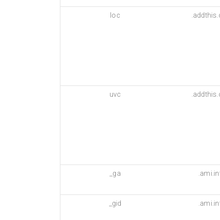
loc
.addthis
uvc
.addthis
_ga
.ami.i
_gid
.ami.i