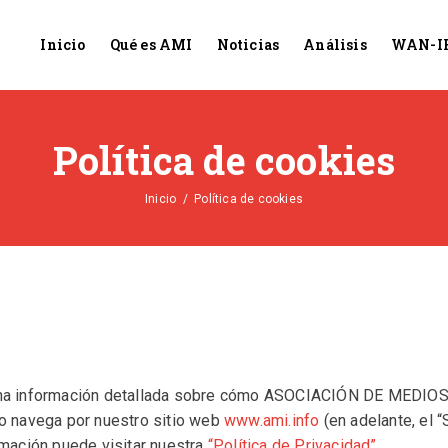
Inicio
Qué es AMI
Noticias
Análisis
WAN-I
Política de cookies
Inicio
/
Política de cookies
iona información detallada sobre cómo ASOCIACIÓN DE MEDIO
do navega por nuestro sitio web
www.ami.info
(en adelante, el 
rmación puede visitar nuestra
“Política de Privacidad”.