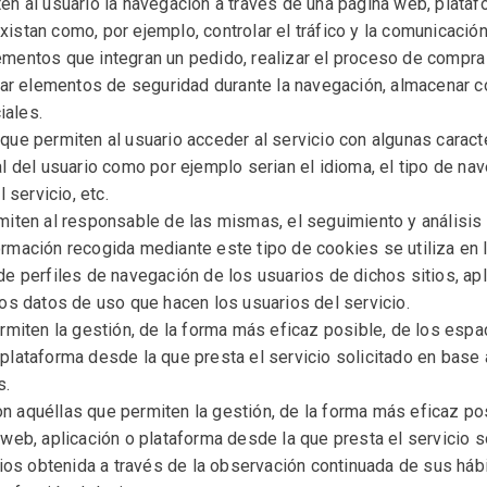
n al usuario la navegación a través de una página web, platafor
istan como, por ejemplo, controlar el tráfico y la comunicación 
ementos que integran un pedido, realizar el proceso de compra d
lizar elementos de seguridad durante la navegación, almacenar 
iales.
ue permiten al usuario acceder al servicio con algunas caract
al del usuario como por ejemplo serian el idioma, el tipo de nav
servicio, etc.
miten al responsable de las mismas, el seguimiento y análisis
ormación recogida mediante este tipo de cookies se utiliza en l
de perfiles de navegación de los usuarios de dichos sitios, apl
 los datos de uso que hacen los usuarios del servicio.
rmiten la gestión, de la forma más eficaz posible, de los espaci
 plataforma desde la que presta el servicio solicitado en base 
s.
 aquéllas que permiten la gestión, de la forma más eficaz posi
a web, aplicación o plataforma desde la que presta el servicio 
os obtenida a través de la observación continuada de sus hábi