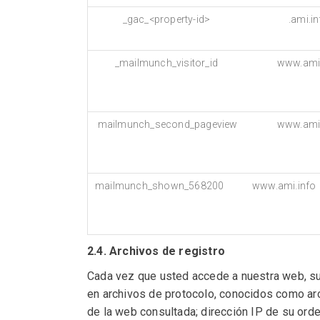
_gac_<property-id>
.ami.i
_mailmunch_visitor_id
www.ami.
mailmunch_second_pageview
www.ami.
mailmunch_shown_568200
www.ami.info
2.4. Archivos de registro
Cada vez que usted accede a nuestra web, su
en archivos de protocolo, conocidos como arc
de la web consultada; dirección IP de su ord