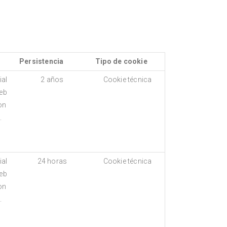
Persistencia
Tipo de cookie
ial
2 años
Cookie técnica
eb
on
.
ial
24 horas
Cookie técnica
eb
on
.