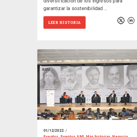
diversificación de los ingresos para
garantizar la sostenibilidad
LEER HISTORIA
01/12/2022
Eventos
,
Eventos AMI
,
Más historias
,
Negocio
,