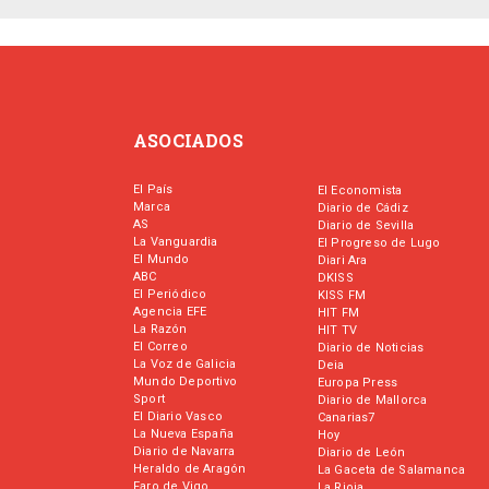
ASOCIADOS
El País
El Economista
Marca
Diario de Cádiz
AS
Diario de Sevilla
La Vanguardia
El Progreso de Lugo
El Mundo
Diari Ara
ABC
DKISS
El Periódico
KISS FM
Agencia EFE
HIT FM
La Razón
HIT TV
El Correo
Diario de Noticias
La Voz de Galicia
Deia
Mundo Deportivo
Europa Press
Sport
Diario de Mallorca
El Diario Vasco
Canarias7
La Nueva España
Hoy
Diario de Navarra
Diario de León
Heraldo de Aragón
La Gaceta de Salamanca
Faro de Vigo
La Rioja