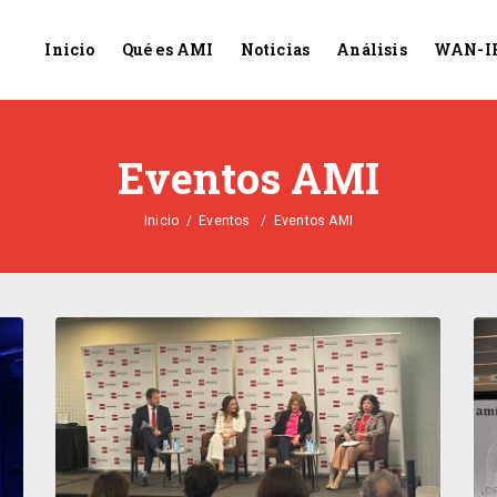
Inicio
Qué es AMI
Noticias
Análisis
WAN-I
Eventos AMI
Inicio
/
Eventos
/
Eventos AMI