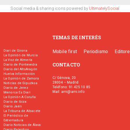
Social media & sharing icons powered by
UltimatelySocial
TEMAS DE INTERÉS
Diari de Girona
Mobile first
Periodismo
Editor
La Opinión de Murcia
La Voz de Almería
CONTACTO
Diario de Pontevedra
Diario del AltoAragón
Huelva Información
C/ Génova, 20
La Opinión de Zamora
28004 – Madrid
Noticias de Gipuzkoa
Teléfono: 91 425 10 85
Diario de Jerez
Mail: ami@ami.info
Menorca Es Diari
La Opinión A Coruña
Diario de Ibiza
Diario Jaén
La Tribuna de Albacete
El Periódico de
Extremadura
Diario Noticias de Álava
Diario Palentino