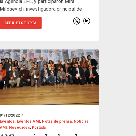
la Agencia EFE, y participaron Mira
Milósevich, investigadora principal del
LEER HISTORIA
01/12/2022
Eventos
,
Eventos AMI
,
Notas de prensa
,
Noticias
AMI
,
Novedades
,
Portada