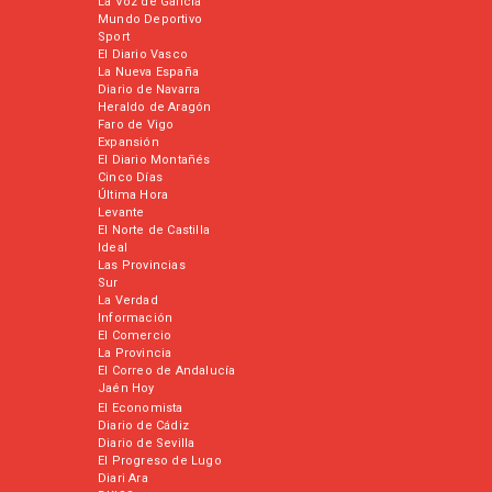
La Voz de Galicia
Mundo Deportivo
Sport
El Diario Vasco
La Nueva España
Diario de Navarra
Heraldo de Aragón
Faro de Vigo
Expansión
El Diario Montañés
Cinco Días
Última Hora
Levante
El Norte de Castilla
Ideal
Las Provincias
Sur
La Verdad
Información
El Comercio
La Provincia
El Correo de Andalucía
Jaén Hoy
El Economista
Diario de Cádiz
Diario de Sevilla
El Progreso de Lugo
Diari Ara