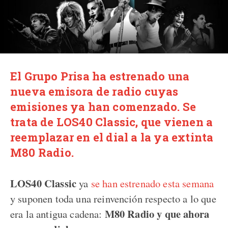
El Grupo Prisa ha estrenado una
nueva emisora de radio cuyas
emisiones ya han comenzado. Se
trata de LOS40 Classic, que vienen a
reemplazar en el dial a la ya extinta
M80 Radio.
LOS40 Classic
ya
se han estrenado esta semana
y suponen toda una reinvención respecto a lo que
M80 Radio y que ahora
era la antigua cadena: