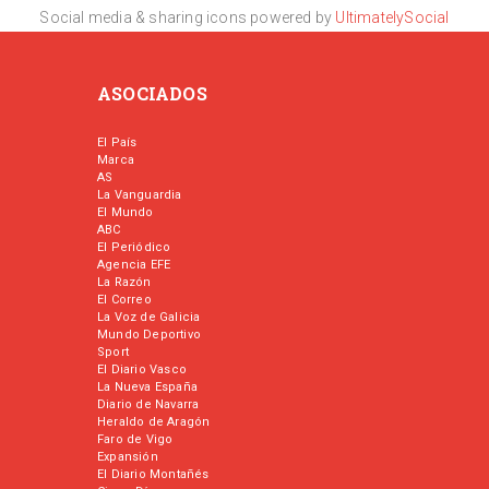
Social media & sharing icons powered by
UltimatelySocial
ASOCIADOS
El País
Marca
AS
La Vanguardia
El Mundo
ABC
El Periódico
Agencia EFE
La Razón
El Correo
La Voz de Galicia
Mundo Deportivo
Sport
El Diario Vasco
La Nueva España
Diario de Navarra
Heraldo de Aragón
Faro de Vigo
Expansión
El Diario Montañés