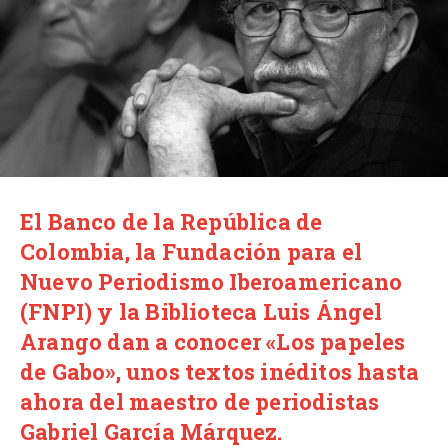
El Banco de la República de
Colombia, la Fundación para el
Nuevo Periodismo Iberoamericano
(FNPI) y la Biblioteca Luis Ángel
Arango dan a conocer «Los papeles
de Gabo», unos textos inéditos hasta
ahora del maestro de periodistas
Gabriel García Márquez.