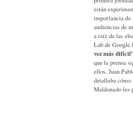
primera jornada
están experimen
importancia de l
audiencias de m
a raíz de las e
Lab de Google h
vez más difícil”
que la prensa si
ellos, Juan Pab
detallaba cómo 
Maldonado les p