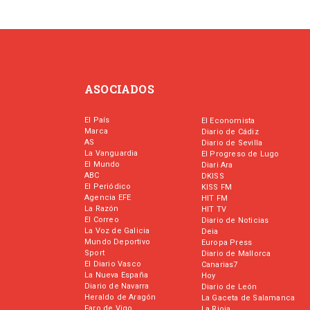
ASOCIADOS
El País
El Economista
Marca
Diario de Cádiz
AS
Diario de Sevilla
La Vanguardia
El Progreso de Lugo
El Mundo
Diari Ara
ABC
DKISS
El Periódico
KISS FM
Agencia EFE
HIT FM
La Razón
HIT TV
El Correo
Diario de Noticias
La Voz de Galicia
Deia
Mundo Deportivo
Europa Press
Sport
Diario de Mallorca
El Diario Vasco
Canarias7
La Nueva España
Hoy
Diario de Navarra
Diario de León
Heraldo de Aragón
La Gaceta de Salamanca
Faro de Vigo
La Rioja