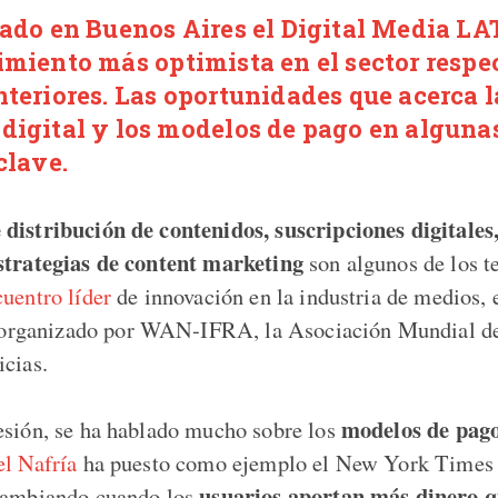
rado en Buenos Aires el Digital Media L
imiento más optimista en el sector respe
nteriores. Las oportunidades que acerca l
digital y los modelos de pago en alguna
clave.
distribución de contenidos, suscripciones digitales,
strategias de content marketing
son algunos de los 
uentro líder
de innovación en la industria de medios, 
ganizado por WAN-IFRA, la Asociación Mundial de
icias.
modelos de pag
esión, se ha hablado mucho sobre los
l Nafría
ha puesto como ejemplo el New York Times 
usuarios aportan más dinero q
 cambiando cuando los