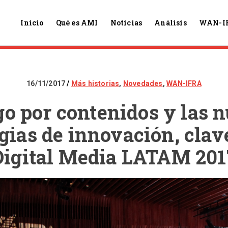
Inicio
Qué es AMI
Noticias
Análisis
WAN-I
16/11/2017
Más historias
,
Novedades
,
WAN-IFRA
go por contenidos y las 
gias de innovación, clav
Digital Media LATAM 201