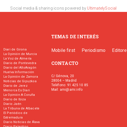
Social media & sharing icons powered by
UltimatelySocial
TEMAS DE INTERÉS
Diari de Girona
Mobile first
Periodismo
Editor
La Opinión de Murcia
La Voz de Almería
CONTACTO
Diario de Pontevedra
Diario del AltoAragón
Huelva Información
C/ Génova, 20
La Opinión de Zamora
28004 – Madrid
Noticias de Gipuzkoa
Teléfono: 91 425 10 85
Diario de Jerez
Mail: ami@ami.info
Menorca Es Diari
La Opinión A Coruña
Diario de Ibiza
Diario Jaén
La Tribuna de Albacete
El Periódico de
Extremadura
Diario Noticias de Álava
Diario Palentino