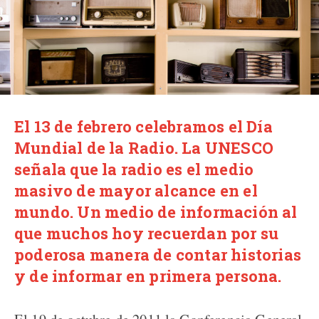
El 13 de febrero celebramos el Día
Mundial de la Radio. La UNESCO
señala que la radio es el medio
masivo de mayor alcance en el
mundo. Un medio de información al
que muchos hoy recuerdan por su
poderosa manera de contar historias
y de informar en primera persona.
El 19 de octubre de 2011 la Conferencia General