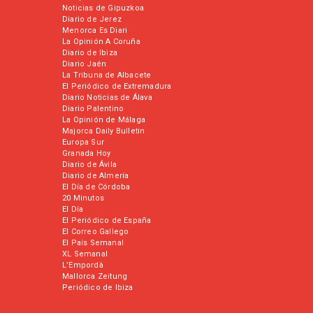
Noticias de Gipuzkoa
Diario de Jerez
Menorca Es Diari
La Opinión A Coruña
Diario de Ibiza
Diario Jaén
La Tribuna de Albacete
El Periódico de Extremadura
Diario Noticias de Álava
Diario Palentino
La Opinión de Málaga
Majorca Daily Bulletin
Europa Sur
Granada Hoy
Diario de Ávila
Diario de Almería
El Día de Córdoba
20 Minutos
El Día
El Periódico de España
El Correo Gallego
El País Semanal
XL Semanal
L’Empordà
Mallorca Zeitung
Periódico de Ibiza