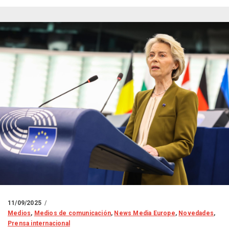
11/09/2025
Medios
,
Medios de comunicación
,
News Media Europe
,
Novedades
,
Prensa internacional