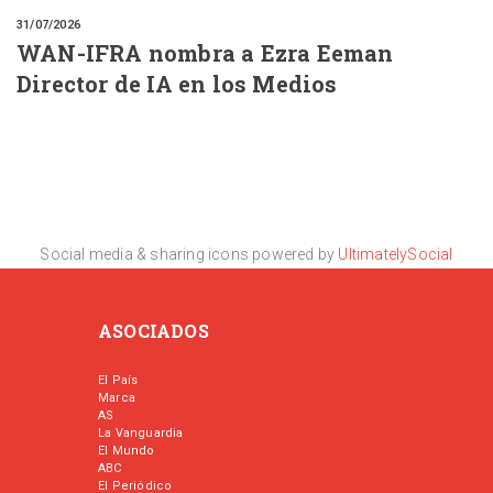
31/07/2026
WAN-IFRA nombra a Ezra Eeman
Director de IA en los Medios
Social media & sharing icons powered by
UltimatelySocial
ASOCIADOS
El País
Marca
AS
La Vanguardia
El Mundo
ABC
El Periódico