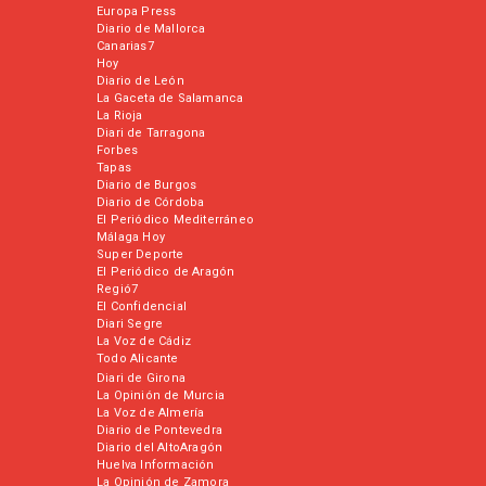
Europa Press
Diario de Mallorca
Canarias7
Hoy
Diario de León
La Gaceta de Salamanca
La Rioja
Diari de Tarragona
Forbes
Tapas
Diario de Burgos
Diario de Córdoba
El Periódico Mediterráneo
Málaga Hoy
Super Deporte
El Periódico de Aragón
Regió7
El Confidencial
Diari Segre
La Voz de Cádiz
Todo Alicante
Diari de Girona
La Opinión de Murcia
La Voz de Almería
Diario de Pontevedra
Diario del AltoAragón
Huelva Información
La Opinión de Zamora