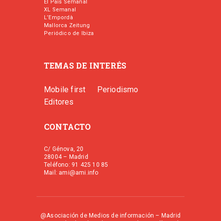
El País Semanal
XL Semanal
L’Empordà
Mallorca Zeitung
Periódico de Ibiza
TEMAS DE INTERÉS
Mobile first
Periodismo
Editores
CONTACTO
C/ Génova, 20
28004 – Madrid
Teléfono: 91 425 10 85
Mail: ami@ami.info
@Asociación de Medios de información – Madrid