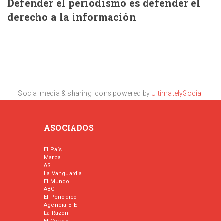
Defender el periodismo es defender el
derecho a la información
Social media & sharing icons powered by
UltimatelySocial
ASOCIADOS
El País
Marca
AS
La Vanguardia
El Mundo
ABC
El Periódico
Agencia EFE
La Razón
El Correo