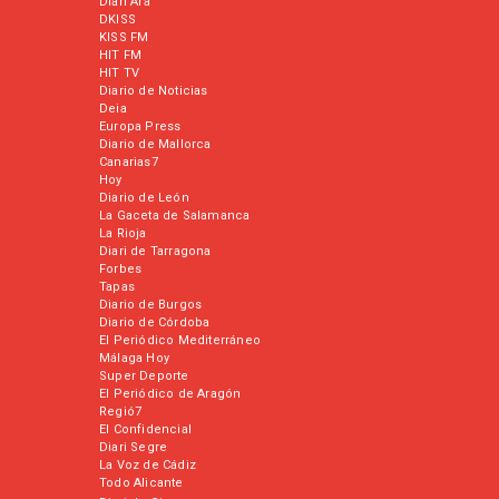
Diari Ara
DKISS
KISS FM
HIT FM
HIT TV
Diario de Noticias
Deia
Europa Press
Diario de Mallorca
Canarias7
Hoy
Diario de León
La Gaceta de Salamanca
La Rioja
Diari de Tarragona
Forbes
Tapas
Diario de Burgos
Diario de Córdoba
El Periódico Mediterráneo
Málaga Hoy
Super Deporte
El Periódico de Aragón
Regió7
El Confidencial
Diari Segre
La Voz de Cádiz
Todo Alicante