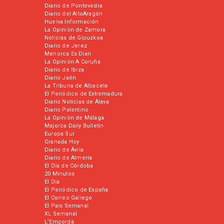
Diario de Pontevedra
Diario del AltoAragón
Huelva Información
La Opinión de Zamora
Noticias de Gipuzkoa
Diario de Jerez
Menorca Es Diari
La Opinión A Coruña
Diario de Ibiza
Diario Jaén
La Tribuna de Albacete
El Periódico de Extremadura
Diario Noticias de Álava
Diario Palentino
La Opinión de Málaga
Majorca Daily Bulletin
Europa Sur
Granada Hoy
Diario de Ávila
Diario de Almería
El Día de Córdoba
20 Minutos
El Día
El Periódico de España
El Correo Gallego
El País Semanal
XL Semanal
L’Empordà