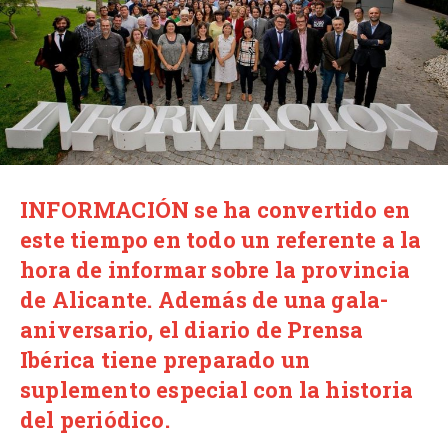
INFORMACIÓN se ha convertido en
este tiempo en todo un referente a la
hora de informar sobre la provincia
de Alicante. Además de una gala-
aniversario, el diario de Prensa
Ibérica tiene preparado un
suplemento especial con la historia
del periódico.