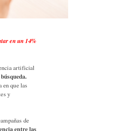
entar en un 14%
ncia artificial
e búsqueda.
a en que las
tes y
 campañas de
encia entre las