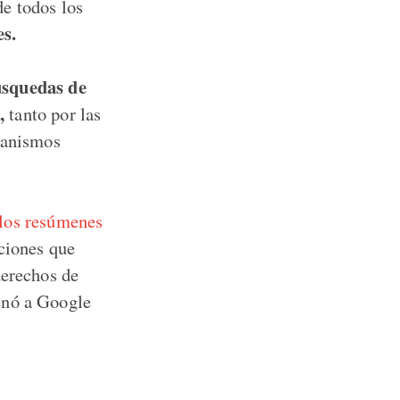
e todos los
es.
úsquedas de
,
tanto por las
rganismos
 los resúmenes
pciones que
derechos de
enó a Google