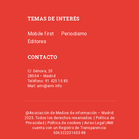
TEMAS DE INTERÉS
Mobile first
Periodismo
Editores
CONTACTO
C/ Génova, 20
28004 – Madrid
Teléfono: 91 425 10 85
Mail: ami@ami.info
@Asociación de Medios de información – Madrid
2025. Todos los derechos reservados. |
Política de
Privacidad
|
Política de cookies
|
Aviso Legal
|AMI
cuenta con un Registro de Transparencia:
506322231653-88