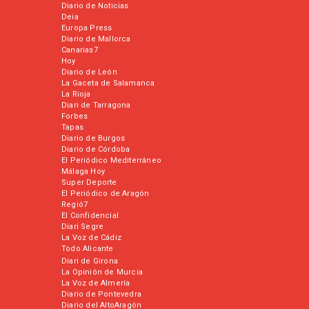
Diario de Noticias
Deia
Europa Press
Diario de Mallorca
Canarias7
Hoy
Diario de León
La Gaceta de Salamanca
La Rioja
Diari de Tarragona
Forbes
Tapas
Diario de Burgos
Diario de Córdoba
El Periódico Mediterráneo
Málaga Hoy
Super Deporte
El Periódico de Aragón
Regió7
El Confidencial
Diari Segre
La Voz de Cádiz
Todo Alicante
Diari de Girona
La Opinión de Murcia
La Voz de Almería
Diario de Pontevedra
Diario del AltoAragón