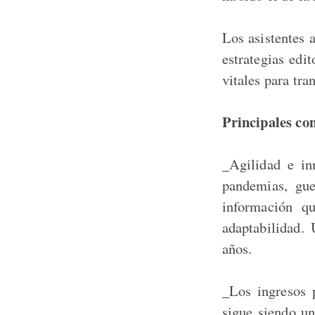
Los asistentes 
estrategias edi
vitales para tr
Principales co
_Agilidad e in
pandemias, gue
información q
adaptabilidad.
años.
_Los ingresos p
sigue siendo u