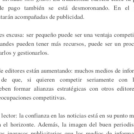
 de pago también se está desmoronando. En el 
starán acompañadas de publicidad.
s excusa: ser pequeño puede ser una ventaja competit
randes pueden tener más recursos, puede ser un pr
arlos y gestionarlos.
de editores están aumentando: muchos medios de info
de que, si quieren competir seriamente con l
deben formar alianzas estratégicas con otros editor
eocupaciones competitivas.
lector: la confianza en las noticias está en su punto 
n el horizonte. Además, la imagen del buen periodi
os ingresos publicitarios que los medios de inform