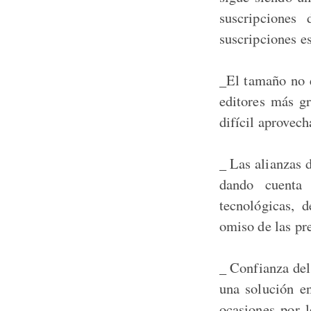
suscripciones
suscripciones e
_El tamaño no e
editores más g
difícil aprovech
_ Las alianzas 
dando cuenta 
tecnológicas, 
omiso de las pr
_ Confianza del 
una solución e
ocasiones por l