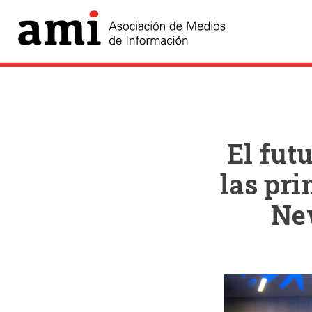
El fut
las pri
Ne