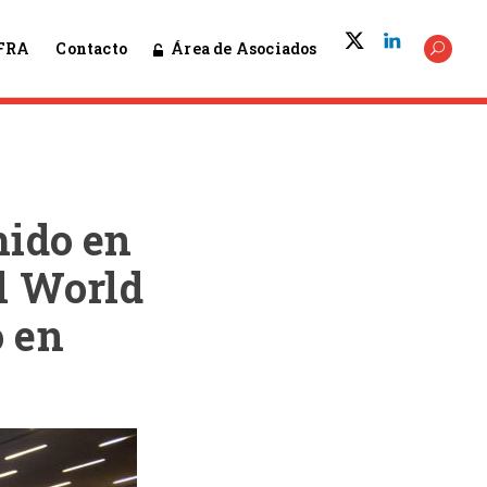
Área de Asociados
FRA
Contacto
mido en
el World
 en