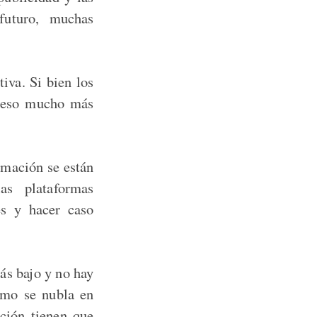
futuro, muchas
iva. Si bien los
oceso mucho más
rmación se están
as plataformas
es y hacer caso
más bajo y no hay
smo se nubla en
ación tienen que