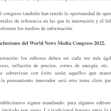
al congreso también han tenido la oportunidad de apr
toriales de referencia en las que la innovación y el li
ansformar los medios de información.
nclusiones del World News Media Congress 2022.
novación: los editores deben ser cada vez más ágil
rras, inflación de precios, cortes de energía, etc
ue sobrevivan con éxito serán aquellos que muest
 Un pensamiento innovador será otro tema clave pa
ublicitarios siguen mandando: para algunos editore
n invitado
non grato
. La tradicional barrera entre la 