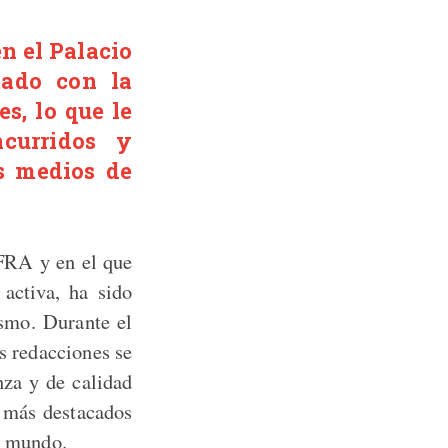
n el Palacio
tado con la
s, lo que le
curridos y
s medios de
IFRA y en el que
activa, ha sido
ismo. Durante el
s redacciones se
nza y de calidad
s más destacados
el mundo.