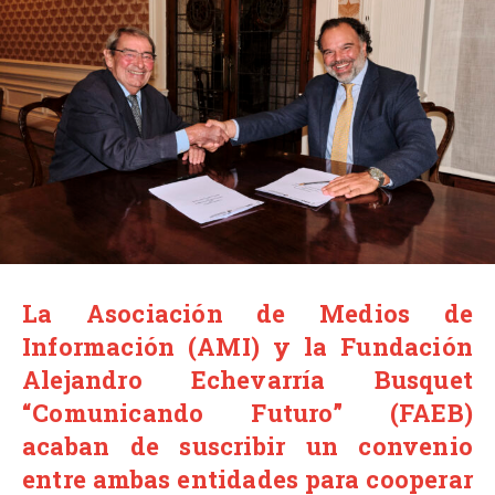
La Asociación de Medios de
Información (AMI) y la
Fundación
Alejandro Echevarría Busquet
“Comunicando Futuro” (FAEB)
acaban de suscribir un convenio
entre ambas entidades para cooperar