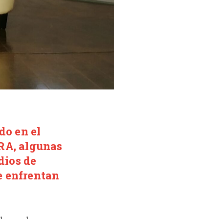
do en el
RA, algunas
dios de
se enfrentan