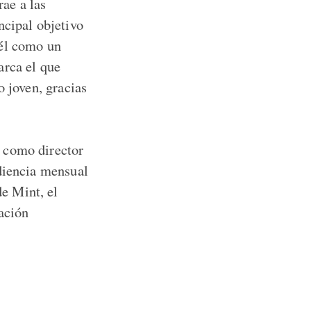
ae a las
ncipal objetivo
 él como un
arca el que
o joven, gracias
 como director
udiencia mensual
e Mint, el
ación