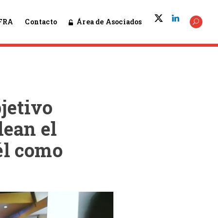
Área de Asociados
FRA
Contacto
bjetivo
lean el
él como