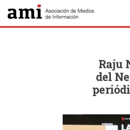
Raju N
del Ne
periód