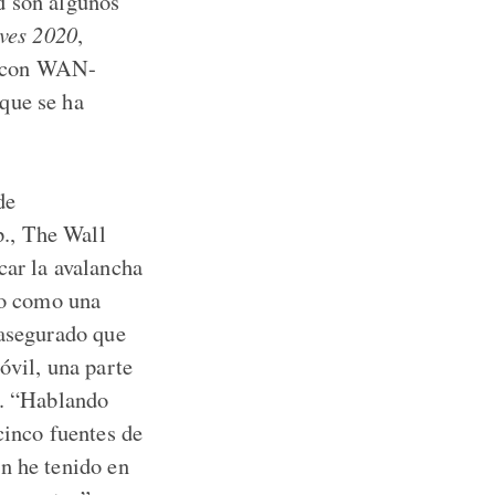
d son algunos
ves 2020
,
o con WAN-
que se ha
de
., The Wall
car la avalancha
ndo como una
 asegurado que
óvil, una parte
s. “Hablando
cinco fuentes de
n he tenido en