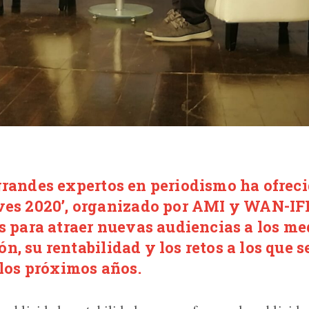
grandes expertos en periodismo ha ofreci
ves 2020’, organizado por AMI y WAN-IF
es para atraer nuevas audiencias a los me
, su rentabilidad y los retos a los que 
 los próximos años.