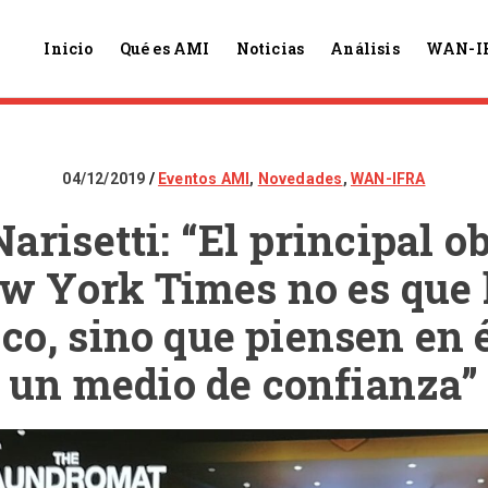
Inicio
Qué es AMI
Noticias
Análisis
WAN-I
04/12/2019
Eventos AMI
,
Novedades
,
WAN-IFRA
arisetti: “El principal o
w York Times no es que 
ico, sino que piensen en 
un medio de confianza”