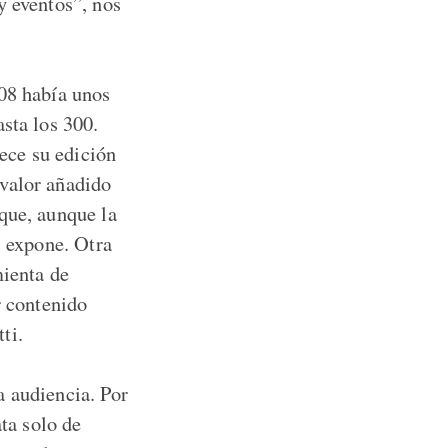
y eventos”, nos
008 había unos
sta los 300.
ece su edición
 valor añadido
que, aunque la
, expone. Otra
mienta de
r contenido
ti.
a audiencia. Por
ata solo de