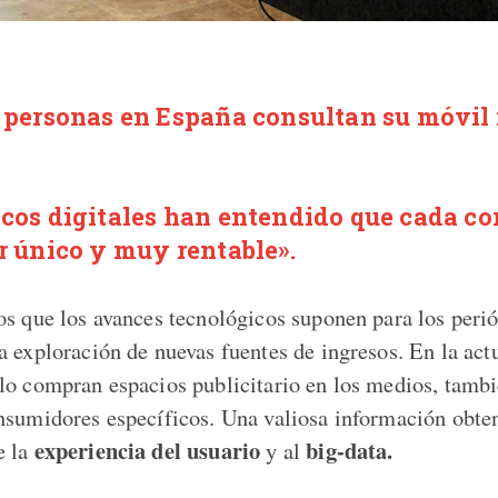
0 personas en España consultan su móvil
icos digitales han entendido que cada c
er único y muy rentable».
os que los avances tecnológicos suponen para los perió
a exploración de nuevas fuentes de ingresos. En la act
lo compran espacios publicitario en los medios, tam
nsumidores específicos. Una valiosa información obten
experiencia del usuario
big-data.
e la
y al