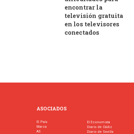
encontrar la
televisión gratuita
en los televisores
conectados
ASOCIADOS
El País
El Economista
Marca
Diario de Cádiz
AS
Diario de Sevilla