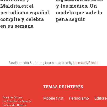
Maldita.es: el
y los medios. Un
periodismo español
modelo que vale la
compite y celebra
pena seguir
en su semana
Social media & sharing icons powered by
UltimatelySocial
TEMAS DE INTERÉS
Diari de Girona
Mobile first
Periodismo
Editor
La Opinión de Murcia
La Voz de Almería