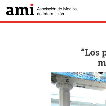
“Los 
m