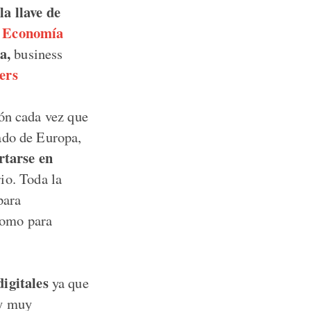
a llave de
a Economía
a,
business
ers
ión cada vez que
ado de Europa,
rtarse en
io. Toda la
para
 como para
digitales
ya que
 y muy