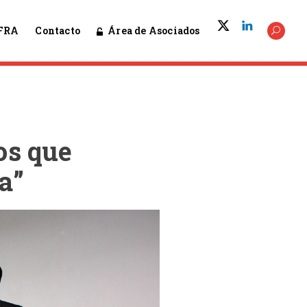
Área de Asociados
FRA
Contacto
os que
a”