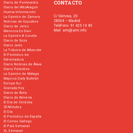
CONTACTO
Diario de Pontevedra
Diario del AltoAragón
Huelva Información
C/ Génova, 20
La Opinión de Zamora
28004 – Madrid
Noticias de Gipuzkoa
Teléfono: 91 425 10 85
Diario de Jerez
Mail: ami@ami.info
Menorca Es Diari
La Opinión A Coruña
Diario de Ibiza
Diario Jaén
La Tribuna de Albacete
El Periódico de
Extremadura
Diario Noticias de Álava
Diario Palentino
La Opinión de Málaga
Majorca Daily Bulletin
Europa Sur
Granada Hoy
Diario de Ávila
Diario de Almería
El Día de Córdoba
20 Minutos
El Día
El Periódico de España
El Correo Gallego
El País Semanal
XL Semanal