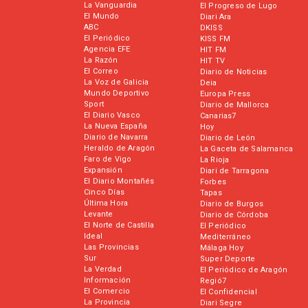
La Vanguardia
El Progreso de Lugo
El Mundo
Diari Ara
ABC
DKISS
El Periódico
KISS FM
Agencia EFE
HIT FM
La Razón
HIT TV
El Correo
Diario de Noticias
La Voz de Galicia
Deia
Mundo Deportivo
Europa Press
Sport
Diario de Mallorca
El Diario Vasco
Canarias7
La Nueva España
Hoy
Diario de Navarra
Diario de León
Heraldo de Aragón
La Gaceta de Salamanca
Faro de Vigo
La Rioja
Expansión
Diari de Tarragona
El Diario Montañés
Forbes
Cinco Días
Tapas
Última Hora
Diario de Burgos
Levante
Diario de Córdoba
El Norte de Castilla
El Periódico
Ideal
Mediterráneo
Las Provincias
Málaga Hoy
Sur
Super Deporte
La Verdad
El Periódico de Aragón
Información
Regió7
El Comercio
El Confidencial
La Provincia
Diari Segre