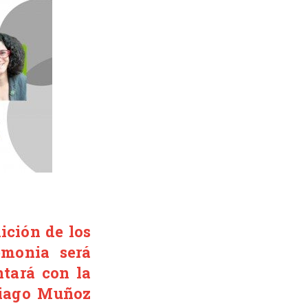
ición de los
emonia será
tará con la
tiago Muñoz