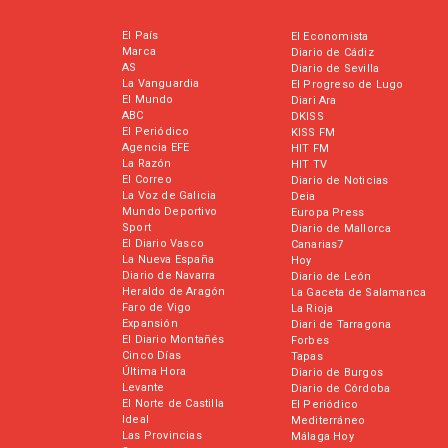
El País
El Economista
Marca
Diario de Cádiz
AS
Diario de Sevilla
La Vanguardia
El Progreso de Lugo
El Mundo
Diari Ara
ABC
DKISS
El Periódico
KISS FM
Agencia EFE
HIT FM
La Razón
HIT TV
El Correo
Diario de Noticias
La Voz de Galicia
Deia
Mundo Deportivo
Europa Press
Sport
Diario de Mallorca
El Diario Vasco
Canarias7
La Nueva España
Hoy
Diario de Navarra
Diario de León
Heraldo de Aragón
La Gaceta de Salamanca
Faro de Vigo
La Rioja
Expansión
Diari de Tarragona
El Diario Montañés
Forbes
Cinco Días
Tapas
Última Hora
Diario de Burgos
Levante
Diario de Córdoba
El Norte de Castilla
El Periódico
Ideal
Mediterráneo
Las Provincias
Málaga Hoy