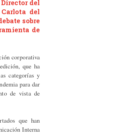
Director del
 Carlota del
debate sobre
rramienta de
ción corporativa
edición, que ha
las categorías y
andemia para dar
nto de vista de
rtados que han
nicación Interna