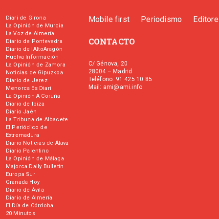
Diari de Girona
Mobile first
Periodismo
Editor
La Opinión de Murcia
La Voz de Almería
CONTACTO
Diario de Pontevedra
Diario del AltoAragón
Huelva Información
C/ Génova, 20
La Opinión de Zamora
28004 – Madrid
Noticias de Gipuzkoa
Teléfono: 91 425 10 85
Diario de Jerez
Mail: ami@ami.info
Menorca Es Diari
La Opinión A Coruña
Diario de Ibiza
Diario Jaén
La Tribuna de Albacete
El Periódico de
Extremadura
Diario Noticias de Álava
Diario Palentino
La Opinión de Málaga
Majorca Daily Bulletin
Europa Sur
Granada Hoy
Diario de Ávila
Diario de Almería
El Día de Córdoba
20 Minutos