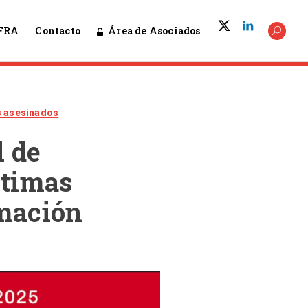
Área de Asociados
FRA
Contacto
s asesinados
l de
ctimas
rmación