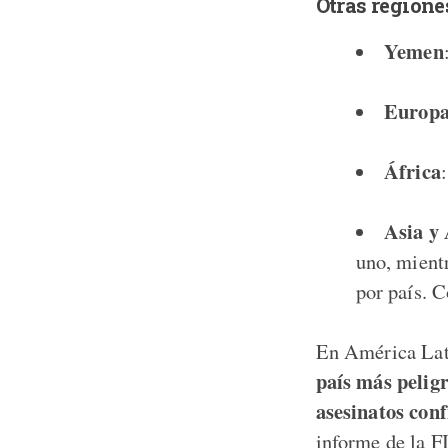
Otras regione
Yemen
Europ
África
Asia y
uno, mientr
por país. 
En América Lati
país más peligr
asesinatos conf
informe de la FI