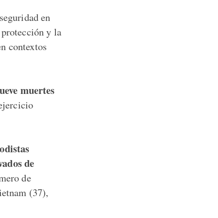
 seguridad en
 protección y la
en contextos
ueve muertes
ejercicio
odistas
vados de
úmero de
Vietnam (37),