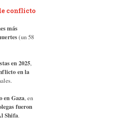
de conflicto
nes más
muertes
(un 58
stas en 2025
,
flicto en la
ales.
to en Gaza
, en
olegas fueron
l Shifa
.