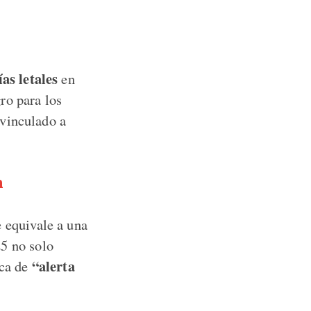
as letales
en
ro para los
 vinculado a
n
e equivale a una
25 no solo
“alerta
ica de