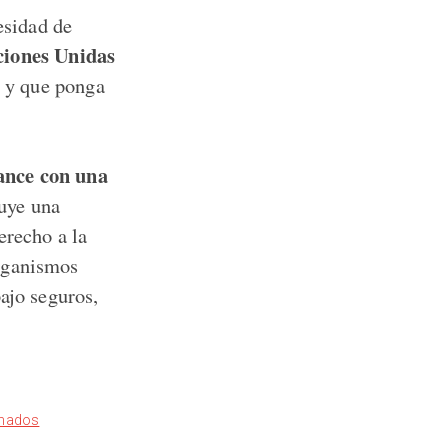
esidad de
ciones Unidas
s y que ponga
ance con una
uye una
erecho a la
organismos
ajo seguros,
inados