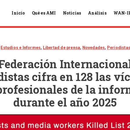
Inicio
Qué es AMI
Noticias
Análisis
WAN-I
Estudios e Informes
,
Libertad de prensa
,
Novedades
,
Periodista
Federación Internaciona
distas cifra en 128 las ví
profesionales de la info
durante el año 2025