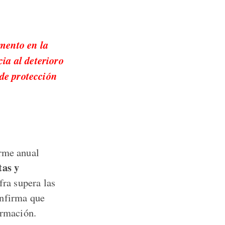
mento en la
cia al deterioro
 de protección
orme anual
tas y
ifra supera las
onfirma que
ormación.