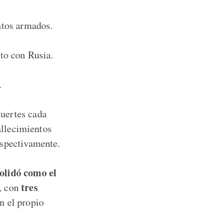
ntos armados.
cto con Rusia.
.
uertes cada
allecimientos
espectivamente.
olidó como el
tres
, con
n el propio