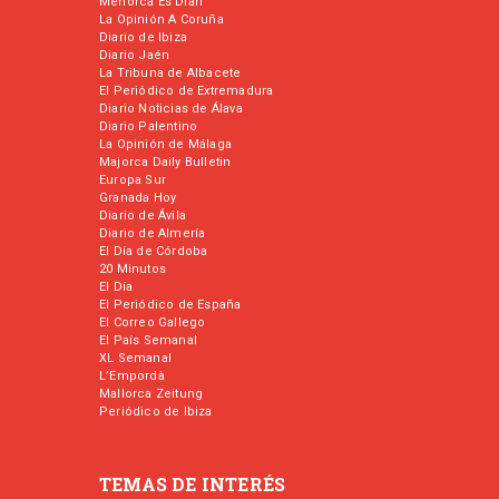
Menorca Es Diari
La Opinión A Coruña
Diario de Ibiza
Diario Jaén
La Tribuna de Albacete
El Periódico de Extremadura
Diario Noticias de Álava
Diario Palentino
La Opinión de Málaga
Majorca Daily Bulletin
Europa Sur
Granada Hoy
Diario de Ávila
Diario de Almería
El Día de Córdoba
20 Minutos
El Día
El Periódico de España
El Correo Gallego
El País Semanal
XL Semanal
L’Empordà
Mallorca Zeitung
Periódico de Ibiza
TEMAS DE INTERÉS