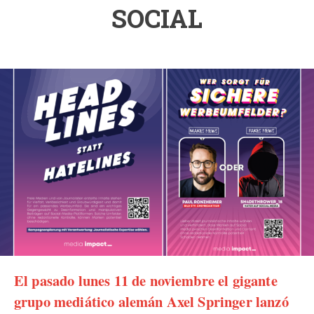
SOCIAL
El pasado lunes 11 de noviembre el gigante
grupo mediático alemán
Axel Springer
lanzó