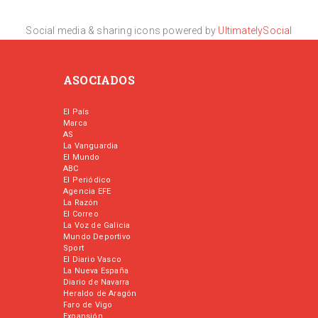
Social media & sharing icons powered by
UltimatelySocial
ASOCIADOS
El País
Marca
AS
La Vanguardia
El Mundo
ABC
El Periódico
Agencia EFE
La Razón
El Correo
La Voz de Galicia
Mundo Deportivo
Sport
El Diario Vasco
La Nueva España
Diario de Navarra
Heraldo de Aragón
Faro de Vigo
Expansión