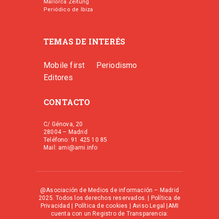
Mallorca Zeitung
Periódico de Ibiza
TEMAS DE INTERÉS
Mobile first
Periodismo
Editores
CONTACTO
C/ Génova, 20
28004 – Madrid
Teléfono: 91 425 10 85
Mail: ami@ami.info
@Asociación de Medios de información – Madrid
2025. Todos los derechos reservados. |
Política de
Privacidad
|
Política de cookies
|
Aviso Legal
|AMI
cuenta con un Registro de Transparencia: