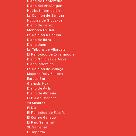
Diario de Pontevedra
Diario del AltoAragón
Huelva Información
La Opinión de Zamora
Noticias de Gipuzkoa
Diario de Jerez
Menorca Es Diari
La Opinión A Coruña
Diario de Ibiza
Diario Jaén
La Tribuna de Albacete
El Periódico de Extremadura
Diario Noticias de Álava
Diario Palentino
La Opinión de Málaga
Majorca Daily Bulletin
Europa Sur
Granada Hoy
Diario de Ávila
Diario de Almería
El Día de Córdoba
20 Minutos
El Día
El Periódico de España
El Correo Gallego
El País Semanal
XL Semanal
L’Empordà