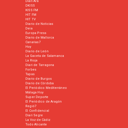
Diari Ara
DKISS
KISS FM
HIT FM
HIT TV
Diario de Noticias
Deia
Europa Press
Diario de Mallorca
Canarias7
Hoy
Diario de León
La Gaceta de Salamanca
La Rioja
Diari de Tarragona
Forbes
Tapas
Diario de Burgos
Diario de Córdoba
El Periódico Mediterráneo
Málaga Hoy
Super Deporte
El Periódico de Aragón
Regió7
El Confidencial
Diari Segre
La Voz de Cádiz
Todo Alicante