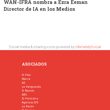
WAN-IFRA nombra a Ezra Eeman
Director de IA en los Medios
Social media & sharing icons powered by
UltimatelySocial
ASOCIADOS
El País
Marca
AS
La Vanguardia
El Mundo
ABC
El Periódico
Agencia EFE
La Razón