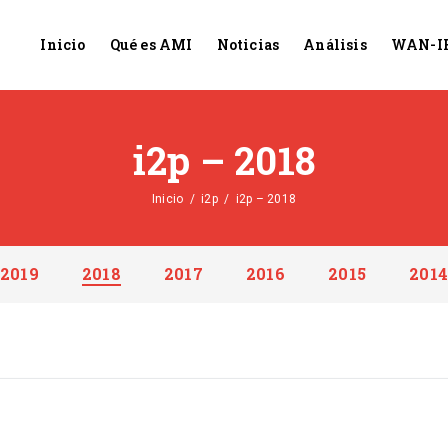
Inicio
Qué es AMI
Noticias
Análisis
WAN-I
i2p – 2018
Inicio
/
i2p
/
i2p – 2018
2019
2018
2017
2016
2015
2014