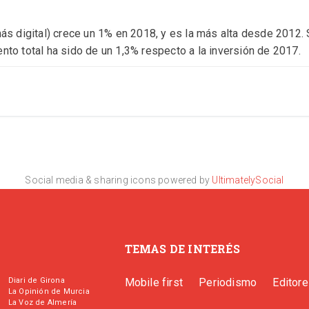
más digital) crece un 1% en 2018, y es la más alta desde 2012. 
nto total ha sido de un 1,3% respecto a la inversión de 2017.
Social media & sharing icons powered by
UltimatelySocial
TEMAS DE INTERÉS
Diari de Girona
Mobile first
Periodismo
Editor
La Opinión de Murcia
La Voz de Almería