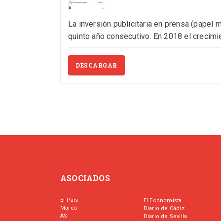
La inversión publicitaria en prensa (papel 
quinto año consecutivo. En 2018 el crecimie
DESCARGAR
ASOCIADOS
El País
El Economista
Marca
Diario de Cádiz
AS
Diario de Sevilla