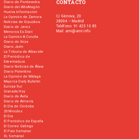
CONTACTO
Diario de Pontevedra
Diario del AltoAragón
Huelva Información
C/ Génova, 20
La Opinión de Zamora
28004 – Madrid
Noticias de Gipuzkoa
Teléfono: 91 425 10 85
Diario de Jerez
Mail: ami@ami.info
Menorca Es Diari
La Opinión A Coruña
Diario de Ibiza
Diario Jaén
La Tribuna de Albacete
El Periódico de
Extremadura
Diario Noticias de Álava
Diario Palentino
La Opinión de Málaga
Majorca Daily Bulletin
Europa Sur
Granada Hoy
Diario de Ávila
Diario de Almería
El Día de Córdoba
20 Minutos
El Día
El Periódico de España
El Correo Gallego
El País Semanal
XL Semanal