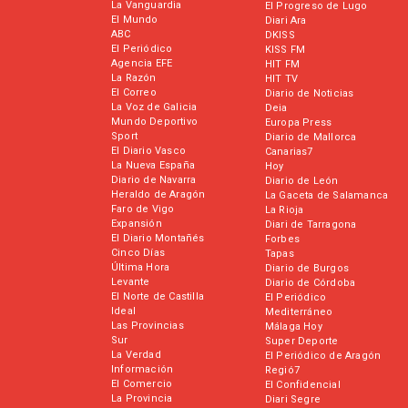
La Vanguardia
El Progreso de Lugo
El Mundo
Diari Ara
ABC
DKISS
El Periódico
KISS FM
Agencia EFE
HIT FM
La Razón
HIT TV
El Correo
Diario de Noticias
La Voz de Galicia
Deia
Mundo Deportivo
Europa Press
Sport
Diario de Mallorca
El Diario Vasco
Canarias7
La Nueva España
Hoy
Diario de Navarra
Diario de León
Heraldo de Aragón
La Gaceta de Salamanca
Faro de Vigo
La Rioja
Expansión
Diari de Tarragona
El Diario Montañés
Forbes
Cinco Días
Tapas
Última Hora
Diario de Burgos
Levante
Diario de Córdoba
El Norte de Castilla
El Periódico
Ideal
Mediterráneo
Las Provincias
Málaga Hoy
Sur
Super Deporte
La Verdad
El Periódico de Aragón
Información
Regió7
El Comercio
El Confidencial
La Provincia
Diari Segre