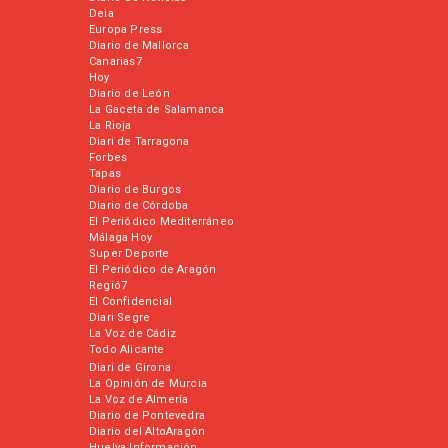
Deia
Europa Press
Diario de Mallorca
Canarias7
Hoy
Diario de León
La Gaceta de Salamanca
La Rioja
Diari de Tarragona
Forbes
Tapas
Diario de Burgos
Diario de Córdoba
El Periódico Mediterráneo
Málaga Hoy
Super Deporte
El Periódico de Aragón
Regió7
El Confidencial
Diari Segre
La Voz de Cádiz
Todo Alicante
Diari de Girona
La Opinión de Murcia
La Voz de Almería
Diario de Pontevedra
Diario del AltoAragón
Huelva Información