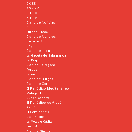
DKISS
KISS FM
HIT FM
HIT TV
Diario de Noticias
Deia
Europa Press
Diario de Mallorca
Canarias7
Hoy
Diario de León
La Gaceta de Salamanca
La Rioja
Diari de Tarragona
Forbes
Tapas
Diario de Burgos
Diario de Córdoba
El Periódico Mediterráneo
Málaga Hoy
Super Deporte
El Periódico de Aragón
Regió7
El Confidencial
Diari Segre
La Voz de Cádiz
Todo Alicante
Diari de Girona