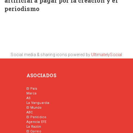
artificial a pagar por la creación y el
periodismo
Social media & sharing icons powered by
UltimatelySocial
ASOCIADOS
El País
Marca
AS
La Vanguardia
El Mundo
ABC
El Periódico
Agencia EFE
La Razón
El Correo