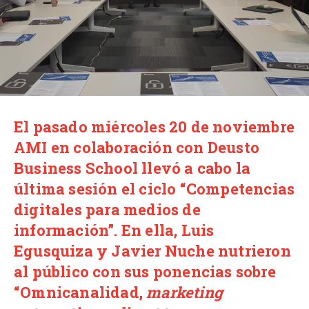
El pasado miércoles 20 de noviembre
AMI en colaboración con Deusto
Business School llevó a cabo la
última sesión el ciclo “
Competencias
digitales para medios de
información”
. En ella,
Luis
Egusquiza
y
Javier Nuche
nutrieron
al público con sus ponencias sobre
“
Omnicanalidad,
marketing