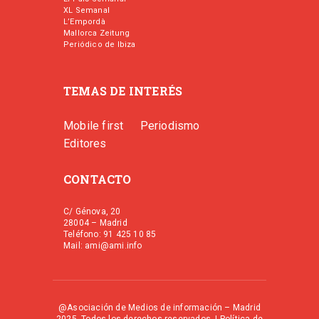
XL Semanal
L’Empordà
Mallorca Zeitung
Periódico de Ibiza
TEMAS DE INTERÉS
Mobile first
Periodismo
Editores
CONTACTO
C/ Génova, 20
28004 – Madrid
Teléfono: 91 425 10 85
Mail: ami@ami.info
@Asociación de Medios de información – Madrid
2025. Todos los derechos reservados. |
Política de