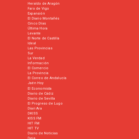
Heraldo de Aragón
Faro de Vigo
Expansión
El Diario Montañés
Cinco Días
Última Hora
Levante
El Norte de Castilla
Ideal
Las Provincias
Sur
La Verdad
Información
El Comercio
La Provincia
El Correo de Andalucía
Jaén Hoy
El Economista
Diario de Cádiz
Diario de Sevilla
El Progreso de Lugo
Diari Ara
DKISS
KISS FM
HIT FM
HIT TV
Diario de Noticias
Deia