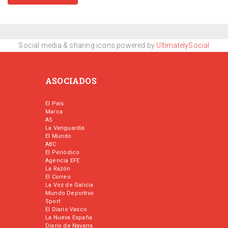
Social media & sharing icons powered by
UltimatelySocial
ASOCIADOS
El País
Marca
AS
La Vanguardia
El Mundo
ABC
El Periódico
Agencia EFE
La Razón
El Correo
La Voz de Galicia
Mundo Deportivo
Sport
El Diario Vasco
La Nueva España
Diario de Navarra