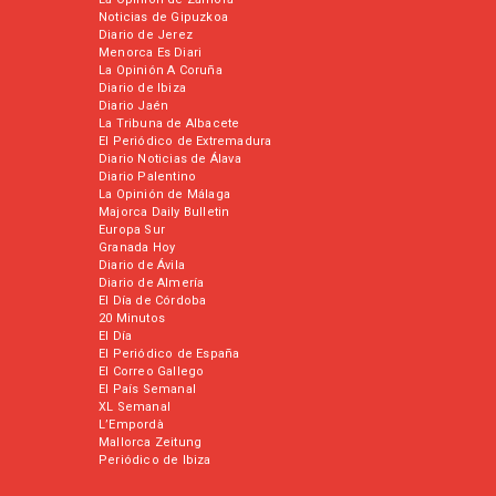
Noticias de Gipuzkoa
Diario de Jerez
Menorca Es Diari
La Opinión A Coruña
Diario de Ibiza
Diario Jaén
La Tribuna de Albacete
El Periódico de Extremadura
Diario Noticias de Álava
Diario Palentino
La Opinión de Málaga
Majorca Daily Bulletin
Europa Sur
Granada Hoy
Diario de Ávila
Diario de Almería
El Día de Córdoba
20 Minutos
El Día
El Periódico de España
El Correo Gallego
El País Semanal
XL Semanal
L’Empordà
Mallorca Zeitung
Periódico de Ibiza