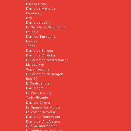
Europa Press
Diario de Mallorca
Canarias7
Hoy
Diario de León
La Gaceta de Salamanca
La Rioja
Diari de Tarragona
Forbes
Tapas
Diario de Burgos
Diario de Córdoba
El Periódico Mediterráneo
Málaga Hoy
Super Deporte
El Periódico de Aragón
Regió7
El Confidencial
Diari Segre
La Voz de Cádiz
Todo Alicante
Diari de Girona
La Opinión de Murcia
La Voz de Almería
Diario de Pontevedra
Diario del AltoAragón
Huelva Información
La Opinión de Zamora