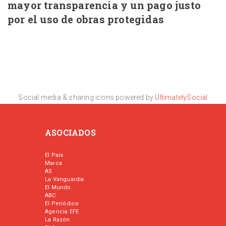
mayor transparencia y un pago justo
por el uso de obras protegidas
Social media & sharing icons powered by
UltimatelySocial
ASOCIADOS
El País
Marca
AS
La Vanguardia
El Mundo
ABC
El Periódico
Agencia EFE
La Razón