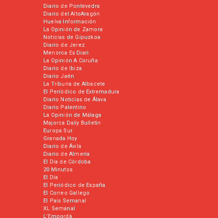
Diario de Pontevedra
Diario del AltoAragón
Huelva Información
La Opinión de Zamora
Noticias de Gipuzkoa
Diario de Jerez
Menorca Es Diari
La Opinión A Coruña
Diario de Ibiza
Diario Jaén
La Tribuna de Albacete
El Periódico de Extremadura
Diario Noticias de Álava
Diario Palentino
La Opinión de Málaga
Majorca Daily Bulletin
Europa Sur
Granada Hoy
Diario de Ávila
Diario de Almería
El Día de Córdoba
20 Minutos
El Día
El Periódico de España
El Correo Gallego
El País Semanal
XL Semanal
L’Empordà