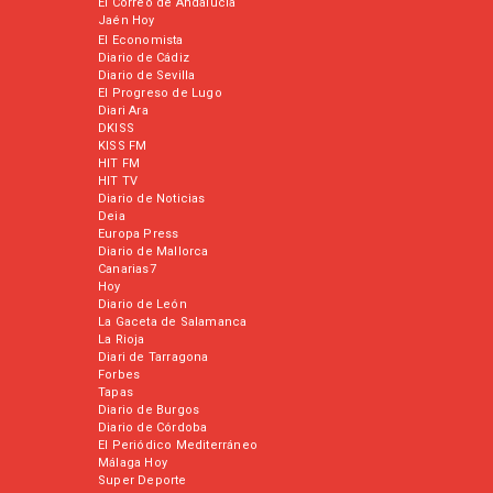
El Correo de Andalucía
Jaén Hoy
El Economista
Diario de Cádiz
Diario de Sevilla
El Progreso de Lugo
Diari Ara
DKISS
KISS FM
HIT FM
HIT TV
Diario de Noticias
Deia
Europa Press
Diario de Mallorca
Canarias7
Hoy
Diario de León
La Gaceta de Salamanca
La Rioja
Diari de Tarragona
Forbes
Tapas
Diario de Burgos
Diario de Córdoba
El Periódico Mediterráneo
Málaga Hoy
Super Deporte