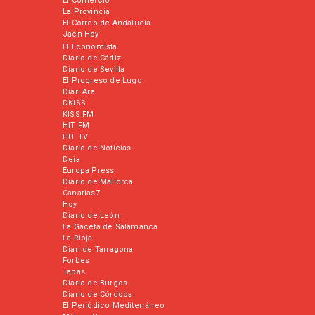
El Comercio
La Provincia
El Correo de Andalucía
Jaén Hoy
El Economista
Diario de Cádiz
Diario de Sevilla
El Progreso de Lugo
Diari Ara
DKISS
KISS FM
HIT FM
HIT TV
Diario de Noticias
Deia
Europa Press
Diario de Mallorca
Canarias7
Hoy
Diario de León
La Gaceta de Salamanca
La Rioja
Diari de Tarragona
Forbes
Tapas
Diario de Burgos
Diario de Córdoba
El Periódico Mediterráneo