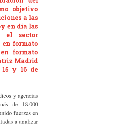
ración del
mo objetivo
ciones a las
y en día las
 el sector
z en formato
 en formato
eatriz Madrid
l 15 y 16 de
icos y agencias
más de 18.000
unido fuerzas en
tadas a analizar