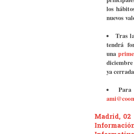
los hábito
nuevos val
Tras l
tendrá fo
una
prime
diciembre
ya cerrada
Para
ami@coon
Madrid, 02 
Informació