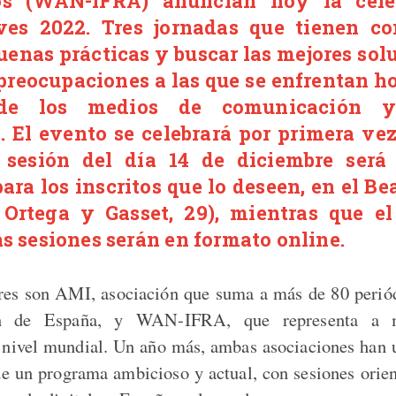
os (WAN-IFRA)
anuncian hoy la celeb
ves 2022. Tres jornadas que tienen co
uenas prácticas y buscar las mejores solu
preocupaciones a las que se enfrentan ho
de los medios de comunicación y
o. El evento se celebrará por primera ve
a sesión del día 14 de diciembre será
ara los inscritos que lo deseen, en el B
 Ortega y Gasset, 29), mientras que e
as sesiones serán en formato online.
res son AMI, asociación que suma a más de 80 periód
ón de España, y WAN-IFRA, que representa a 
 nivel mundial. Un año más, ambas asociaciones han 
de un programa ambicioso y actual, con sesiones orien