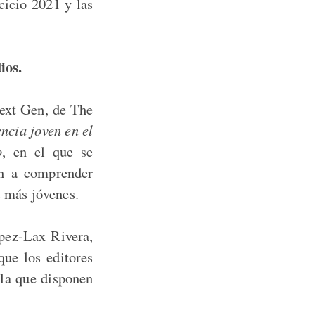
cicio 2021 y las
ios.
Next Gen, de The
ncia joven en el
o
, en el que se
en a comprender
s más jóvenes.
ez-Lax Rivera,
ue los editores
 la que disponen