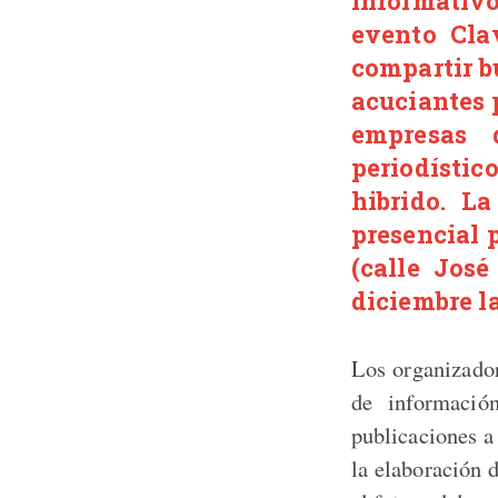
Informativ
evento Cla
compartir b
acuciantes 
empresas 
periodístic
hibrido. L
presencial p
(calle José
diciembre l
Los organizado
de informaci
publicaciones a
la elaboración 