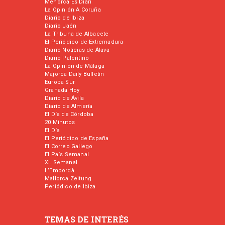
Menorca Es Diari
La Opinión A Coruña
Diario de Ibiza
Diario Jaén
La Tribuna de Albacete
El Periódico de Extremadura
Diario Noticias de Álava
Diario Palentino
La Opinión de Málaga
Majorca Daily Bulletin
Europa Sur
Granada Hoy
Diario de Ávila
Diario de Almería
El Día de Córdoba
20 Minutos
El Día
El Periódico de España
El Correo Gallego
El País Semanal
XL Semanal
L’Empordà
Mallorca Zeitung
Periódico de Ibiza
TEMAS DE INTERÉS