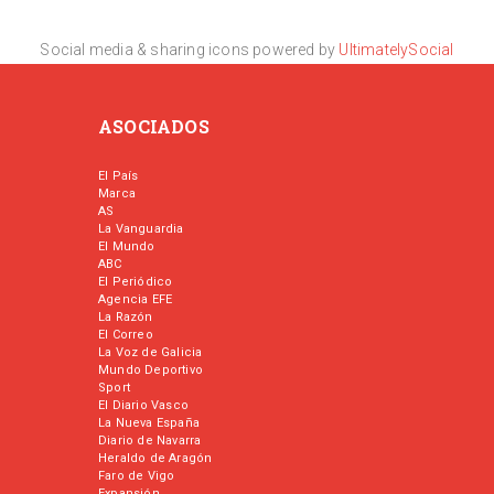
Social media & sharing icons powered by
UltimatelySocial
ASOCIADOS
El País
Marca
AS
La Vanguardia
El Mundo
ABC
El Periódico
Agencia EFE
La Razón
El Correo
La Voz de Galicia
Mundo Deportivo
Sport
El Diario Vasco
La Nueva España
Diario de Navarra
Heraldo de Aragón
Faro de Vigo
Expansión